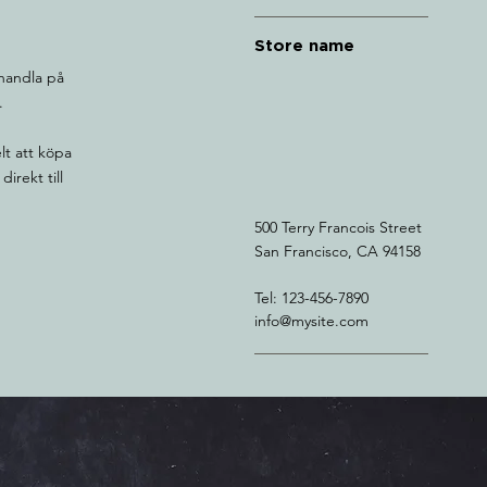
Store name
handla på
r.
lt att köpa
irekt till
500 Terry Francois Street
San Francisco, CA 94158
Tel: 123-456-7890
info@mysite.com