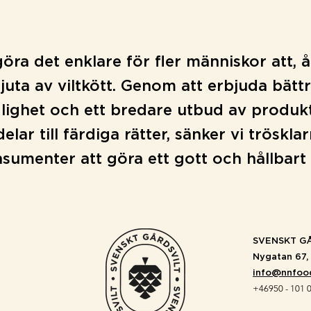
 göra det enklare för fler människor att, 
juta av viltkött. Genom att erbjuda bätt
glighet och ett bredare utbud av produkt
elar till färdiga rätter, sänker vi tröskla
sumenter att göra ett gott och hållbart 
SVENSKT GÅ
Nygatan 67, 
info@nnfoo
+46950 - 101 