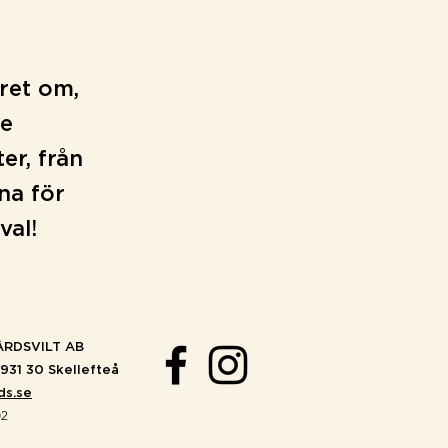
året om,
re
er, från
rna för
val!
RDSVILT AB
931 30 Skellefteå
ds.se
02