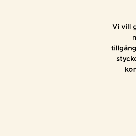
Vi vill
n
tillgän
styckd
kon