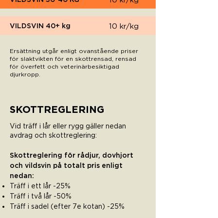
10 kr/kg
VILDSVIN 40+ kg
10 kr/kg
Ersättning utgår enligt ovanstående priser
för slaktvikten för en skottrensad, rensad
för överfett och veterinärbesiktigad
djurkropp.
SKOTTREGLERING
Vid träff i lår eller rygg gäller nedan
avdrag och skottreglering:
Skottreglering för rådjur, dovhjort
och vildsvin på totalt pris enligt
nedan:
Träff i ett lår -25%
Träff i två lår -50%
Träff i sadel (efter 7e kotan) -25%