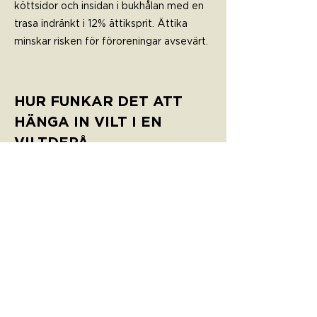
köttsidor och insidan i bukhålan med en
trasa indränkt i 12% ättiksprit. Ättika
minskar risken för föroreningar avsevärt.
HUR FUNKAR DET ATT
HÄNGA IN VILT I EN
VILTDEPÅ
Alla djur ska vara urtagna, ursotade och
ha päls på.
Vildsvin ska alltid lämnas in med huvudet.
Häng djuret i klövsenan, ej i hälsenan.
Tag en ID-tagg och fäst med köttspik i
blå plast i viltets bukhåla. Dessa finns
inne i viltdepån.
Logga därefter in i Svenskt Gårdsvilts
viltportal för att registerara djuret. Är du