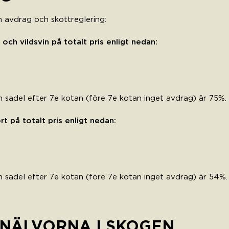
an avdrag och skottreglering:
 och vildsvin på totalt pris enligt nedan:
ch sadel efter 7e kotan (före 7e kotan inget avdrag) är 75%.
t på totalt pris enligt nedan:
ch sadel efter 7e kotan (före 7e kotan inget avdrag) är 54%.
INÄLVORNA I SKOGEN