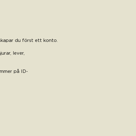
skapar du först ett konto.​
urar, lever,
ummer på ID-