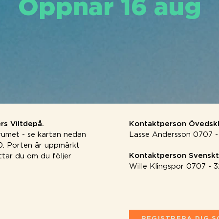
Öppnar 16 aug
rs Viltdepå.
Kontaktperson Övedsk
rumet - se kartan nedan
Lasse Andersson 0707 -
0. Porten är uppmärkt
Kontaktperson Svenskt 
tar du om du följer
Wille Klingspor 0707 - 
REGISTRERA DIG 