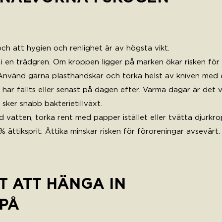
 och att hygien och renlighet är av högsta vikt.
i en trädgren. Om kroppen ligger på marken ökar risken för 
nvänd gärna plasthandskar och torka helst av kniven med en 
har fällts eller senast på dagen efter. Varma dagar är det v
 sker snabb bakterietillväxt.
 vatten, torka rent med papper istället eller tvätta djurkr
 ättiksprit. Ättika minskar risken för föroreningar avsevärt.
T ATT HÄNGA IN
EPÅ