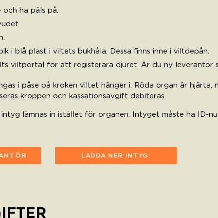
e och ha päls på.
vudet.
n.
i blå plast i viltets bukhåla. Dessa finns inne i viltdepån.
ts viltportal för att registerara djuret. Är du ny leverantör 
s i påse på kroken viltet hänger i. Röda organ är hjärta, nj
seras kroppen och kassationsavgift debiteras.
intyg lämnas in istället för organen. Intyget måste ha ID-n
RANTÖR
LADDA NER INTYG
IFTER