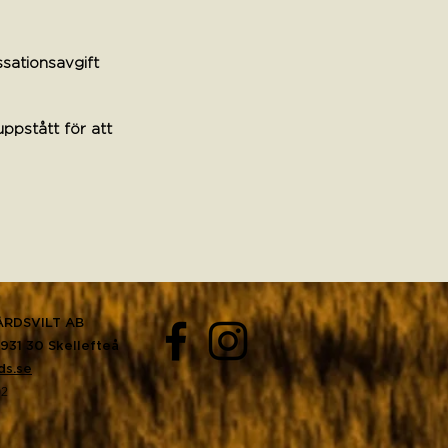
ssationsavgift
uppstått för att
RDSVILT AB
931 30 Skellefteå
ds.se
02