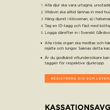
Alla djur ska vara urtagna, ursotad
Vildsvin ska alltid lämnas in med hu
Häng djuret i klövsenan, ej i hälsena
Tag en ID-tagg och fäst med köttspik 
Logga därefter in i Svenskt Gårdsvil
Alla röda organ ska medtas och hänga
mjälte och lungor. Saknas detta kas
Är du godkänd viltundersökare kan 
taggen för respektive djurkropp.
REGISTRERA DIG SOM LEVE
KASSATIONSAVG