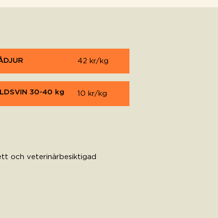
ÅDJUR
42 kr/kg
ILDSVIN 30-40 kg
10 kr/kg
ett och veterinärbesiktigad