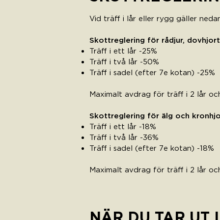
Vid träff i lår eller rygg gäller ned
Skottreglering för rådjur, dovhjort
Träff i ett lår -25%
Träff i två lår -50%
Träff i sadel (efter 7e kotan) -25%
Maximalt avdrag för träff i 2 lår o
Skottreglering för älg och kronhjor
Träff i ett lår -18%
Träff i två lår -36%
Träff i sadel (efter 7e kotan) -18%
Maximalt avdrag för träff i 2 lår o
NÄR DU TAR UT 