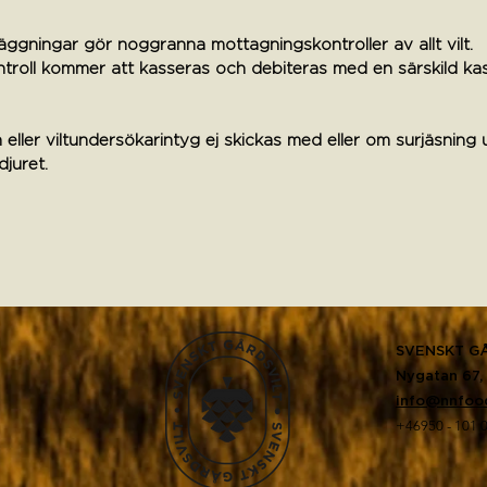
äggningar gör noggranna mottagningskontroller av allt vilt.
troll kommer att kasseras och debiteras med en särskild ka
ller viltundersökarintyg ej skickas med eller om surjäsning 
juret.
SVENSKT GÅ
Nygatan 67, 
info@nnfoo
+46950 - 101 