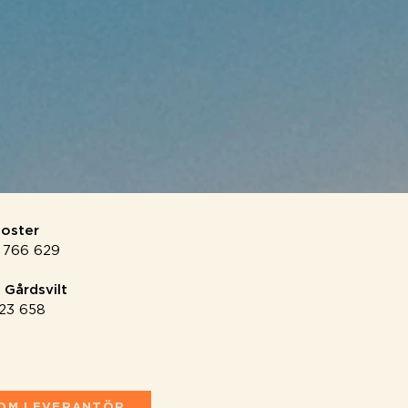
loster
 766 629
Gårdsvilt
323 658
SOM LEVERANTÖR