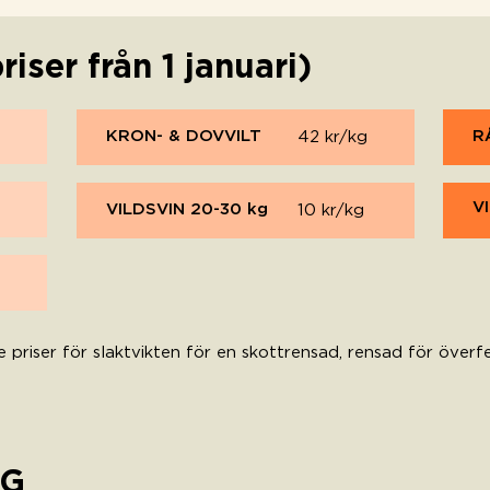
iser från 1 januari)
KRON- & DOVVILT
R
42 kr/kg
V
VILDSVIN 20-30 kg
10 kr/kg
 priser för slaktvikten för en skottrensad, rensad för överf
NG