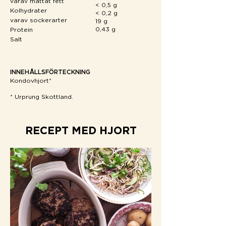
varav mättat fett
< 0,5 g
Kolhydrater
< 0,2 g
varav sockerarter
19 g
0,43 g
Protein
Salt
INNEHÅLLSFÖRTECKNING
Kondovhjort*
* Urprung Skottland.
RECEPT MED HJORT