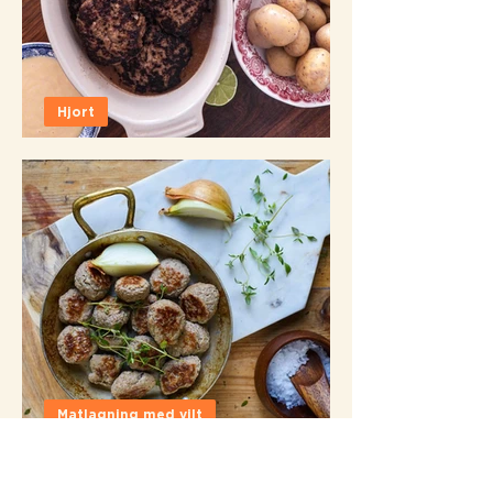
Hjort
Asiatiska viltfärsbiffar
Matlagning med vilt
Viltköttbullar - de bästa
recepten