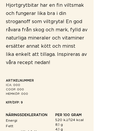
Hjortgrytbitar har en fin viltsmak
och fungerar lika bra i din
stroganoff som viltgryta!
En god
råvara från skog och mark, fylld av
naturliga mineraler och vitaminer
ersätter annat kött och minst
lika
enkelt att tillaga.
Inspireras av
våra recept nedan!
ARTIKELNUMMER
ICA: ​000
COOP: 000
HEMKÖP: 000
KFP/DFP: 9
NÄRINGSDEKLERATION
PER 100 GRAM
520 kJ/124 kcal
Energi
8,1 g
Fett
4,1 g