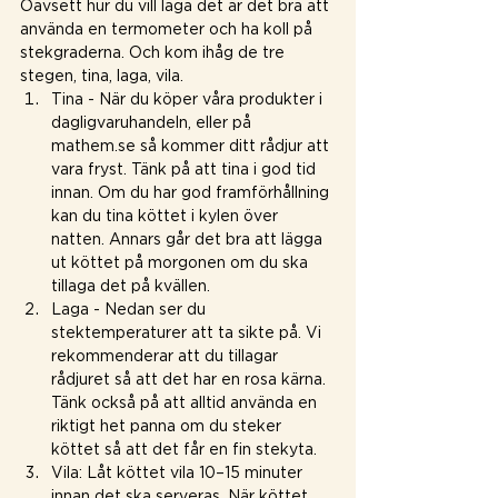
Oavsett hur du vill laga det är det bra att 
använda en termometer och ha koll på 
stekgraderna. Och kom ihåg de tre 
stegen, tina, laga, vila.
Tina - När du köper våra produkter i 
dagligvaruhandeln, eller på 
mathem.se så kommer ditt rådjur att 
vara fryst. Tänk på att tina i god tid 
innan. Om du har god framförhållning 
kan du tina köttet i kylen över 
natten. Annars går det bra att lägga 
ut köttet på morgonen om du ska 
tillaga det på kvällen.
Laga - Nedan ser du 
stektemperaturer att ta sikte på. Vi 
rekommenderar att du tillagar 
rådjuret så att det har en rosa kärna. 
Tänk också på att alltid använda en 
riktigt het panna om du steker 
köttet så att det får en fin stekyta.
Vila: Låt köttet vila 10–15 minuter 
innan det ska serveras. När köttet 