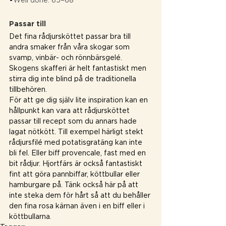
Passar till
Det fina rådjursköttet passar bra till 
andra smaker från våra skogar som 
svamp, vinbär- och rönnbärsgelé. 
Skogens skafferi är helt fantastiskt men 
stirra dig inte blind på de traditionella 
tillbehören.
För att ge dig själv lite inspiration kan en 
hållpunkt kan vara att rådjursköttet 
passar till recept som du annars hade 
lagat nötkött. Till exempel härligt stekt 
rådjursfilé med potatisgratäng kan inte 
bli fel. Eller biff provencale, fast med en 
bit rådjur. Hjortfärs är också fantastiskt 
fint att göra pannbiffar, köttbullar eller 
hamburgare på. Tänk också här på att 
inte steka dem för hårt så att du behåller 
den fina rosa kärnan även i en biff eller i 
köttbullarna
.