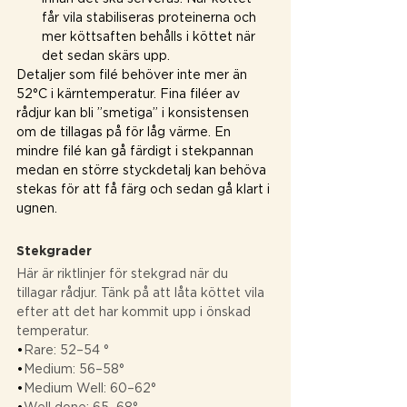
får vila stabiliseras proteinerna och 
mer köttsaften behålls i köttet när 
det sedan skärs upp.
Detaljer som filé behöver inte mer än 
52°C i kärntemperatur. Fina filéer av 
rådjur kan bli ”smetiga” i konsistensen 
om de tillagas på för låg värme. En 
mindre filé kan gå färdigt i stekpannan 
medan en större styckdetalj kan behöva 
stekas för att få färg och sedan gå klart i 
ugnen.
Stekgrader
Här är riktlinjer för stekgrad när du 
tillagar rådjur. Tänk på att låta köttet vila 
efter att det har kommit upp i önskad 
temperatur.
•
Rare: 52–54 °
•
Medium: 56–58°
•
Medium Well: 60–62°
•
Well done: 65–68°