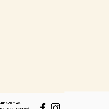
RDSVILT AB
931 30 Skellefteå