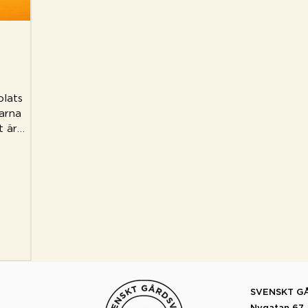
plats
arna
t är
SVENSKT GÅ
Nygatan 67, 