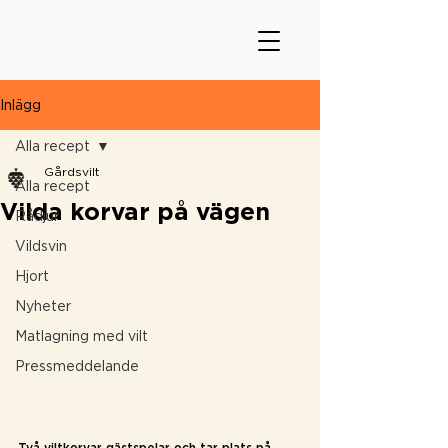
Inlägg
Alla recept
Gårdsvilt
Alla recept
Vilda korvar på vägen
Rådjur
Vildsvin
Hjort
Nyheter
Matlagning med vilt
Pressmeddelande
Två viltkorvar gästspelar och tar plats på 