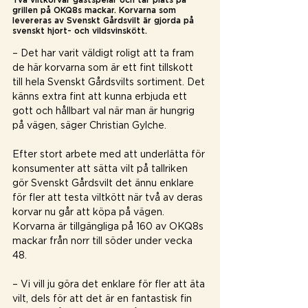
grillen på OKQ8s mackar. Korvarna som 
levereras av Svenskt Gårdsvilt är gjorda på 
svenskt hjort- och vildsvinskött.
– Det har varit väldigt roligt att ta fram 
de här korvarna som är ett fint tillskott 
till hela Svenskt Gårdsvilts sortiment. Det 
känns extra fint att kunna erbjuda ett 
gott och hållbart val när man är hungrig 
på vägen, säger Christian Gylche.
Efter stort arbete med att underlätta för 
konsumenter att sätta vilt på tallriken 
gör Svenskt Gårdsvilt det ännu enklare 
för fler att testa viltkött när två av deras 
korvar nu går att köpa på vägen. 
Korvarna är tillgängliga på 160 av OKQ8s 
mackar från norr till söder under vecka 
48.
– Vi vill ju göra det enklare för fler att äta 
vilt, dels för att det är en fantastisk fin 