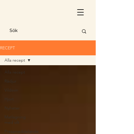
RECEPT
Alla recept
Alla recept
Rådjur
Vildsvin
Hjort
Nyheter
Matlagning
med vilt
Pressmeddelande