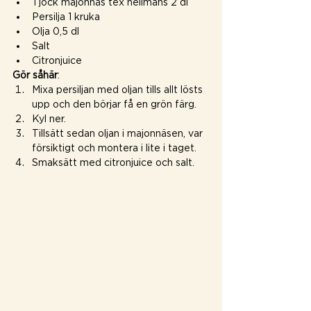
Tjock majonnäs tex hellmans 2 dl
Persilja 1 kruka
Olja 0,5 dl
Salt
Citronjuice
Gör såhär
:
Mixa persiljan med oljan tills allt lösts 
upp och den börjar få en grön färg.
Kyl ner.
Tillsätt sedan oljan i majonnäsen, var 
försiktigt och montera i lite i taget.
Smaksätt med citronjuice och salt.