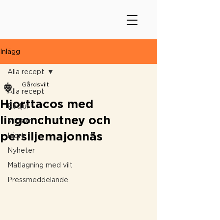
Inlägg
Alla recept
Gårdsvilt
Alla recept
Hjorttacos med
Rådjur
lingonchutney och
Vildsvin
persiljemajonnäs
Hjort
Nyheter
Matlagning med vilt
Pressmeddelande