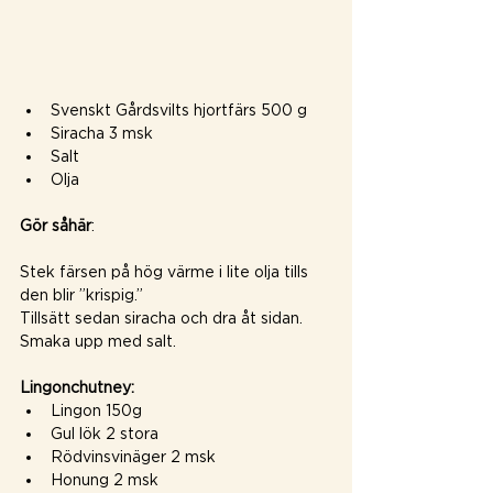
Svenskt Gårdsvilts hjortfärs 500 g
Siracha 3 msk
Salt
Olja
Gör såhär
:
Stek färsen på hög värme i lite olja tills 
den blir ”krispig.”
Tillsätt sedan siracha och dra åt sidan. 
Smaka upp med salt.
Lingonchutney:
Lingon 150g
Gul lök 2 stora
Rödvinsvinäger 2 msk
Honung 2 msk