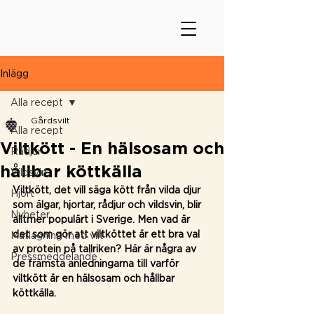
Inlägg
Alla recept
Gårdsvilt
Alla recept
Viltkött - En hälsosam och
Rådjur
hållbar köttkälla
Vildsvin
Viltkött, det vill säga kött från vilda djur 
Hjort
som älgar, hjortar, rådjur och vildsvin, blir 
Nyheter
alltmer populärt i Sverige. Men vad är 
det som gör att viltköttet är ett bra val 
Matlagning med vilt
av protein på tallriken? Här är några av 
Pressmeddelande
de främsta anledningarna till varför 
viltkött är en hälsosam och hållbar 
köttkälla.