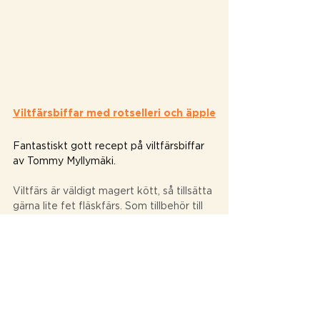
Viltfärsbiffar med rotselleri och äpple
Fantastiskt gott recept på viltfärsbiffar 
av Tommy Myllymäki.
Viltfärs är väldigt magert kött, så tillsätta 
gärna lite fet fläskfärs. Som tillbehör till 
vilt känns det naturligt att använda 
rotselleri och äpple, som också har sin 
säsong under hösten.